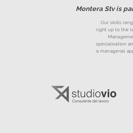
Montera Stv is pa
Our skills ra
right up to the 
Management
specialisation a
a managerial ap