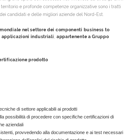
erritorio e profonde competenze organizzative sono i tratti
 dei candidati e delle migliori aziende del Nord-Est.
o mondiale nel settore dei componenti business to
applicazioni industriali
,
appartenente a Gruppo
ificazione prodotto
cniche di settore applicabili ai prodotti
a possibilità di procedere con specifiche certificazioni di
che aziendali
esistenti, provvedendo alla documentazione e ai test necessari