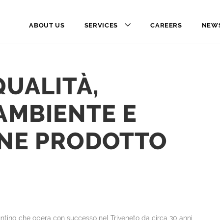
ABOUT US
SERVICES
CAREERS
NEW
QUALITÀ,
AMBIENTE E
ONE PRODOTTO
nting che opera con successo nel Triveneto da circa 30 anni.