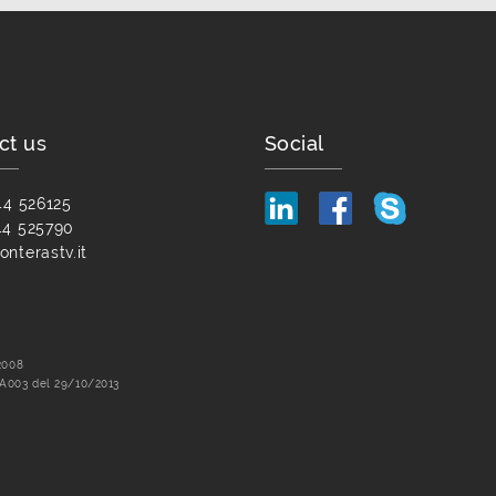
ct us
Social
44 526125
44 525790
nterastv.it
2008
.A003 del 29/10/2013