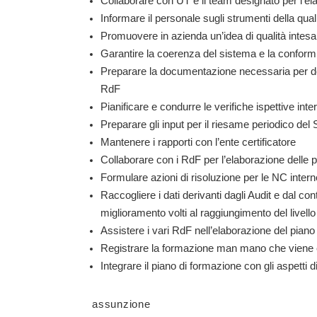
Collaborare con UT e il team designato per l’elab
Informare il personale sugli strumenti della qual
Promuovere in azienda un’idea di qualità intesa
Garantire la coerenza del sistema e la conformi
Preparare la documentazione necessaria per des
RdF
Pianificare e condurre le verifiche ispettive inte
Preparare gli input per il riesame periodico de
Mantenere i rapporti con l’ente certificatore
Collaborare con i RdF per l’elaborazione delle p
Formulare azioni di risoluzione per le NC intern
Raccogliere i dati derivanti dagli Audit e dal con
miglioramento volti al raggiungimento del livello 
Assistere i vari RdF nell’elaborazione del pian
Registrare la formazione man mano che viene 
Integrare il piano di formazione con gli aspetti 
assunzione