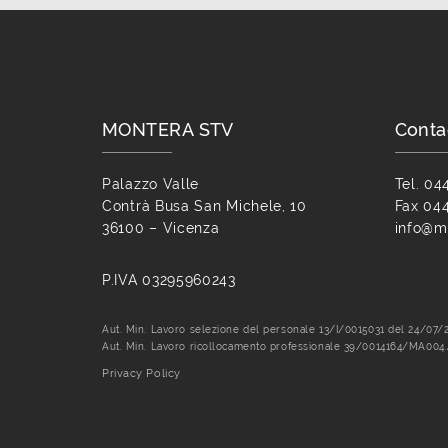
MONTERA STV
Conta
Palazzo Valle
Tel. 04
Contrà Busa San Michele, 10
Fax 04
36100 – Vicenza
info@mo
P.IVA 03295960243
Aut. Min. Lavoro selezione del personale 13/I/0015031 del 24/07/
Aut. Min. Lavoro ricollocamento professionale 39/0014164/MA004
Privacy Policy