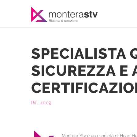
SPECIALISTA 
SICUREZZA E 
CERTIFICAZI
Rif.: 1009
Montera Stv è una società di Head Hu