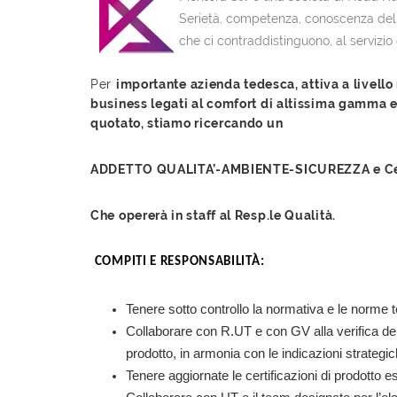
Serietà, competenza, conoscenza del t
che ci contraddistinguono, al servizio
Per
importante azienda tedesca, attiva a livell
business legati al comfort di altissima gamma e 
quotato, stiamo ricercando un
ADDETTO QUALITA’-AMBIENTE-SICUREZZA e Cert
Che opererà in staff al Resp.le Qualità.
COMPITI E RESPONSABILITÀ:
Tenere sotto controllo la normativa e le norme te
Collaborare con R.UT e con GV alla verifica dell
prodotto, in armonia con le indicazioni strategi
Tenere aggiornate le certificazioni di prodotto 